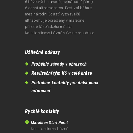
6 běžeckých závodů, nejnáročnějším je
6 denní ultramaraton. Festival běhu s
mezinárodní účastí vyznavačů
ultraběhu je pořádaný v malebné
přírodě lázeňského města
Konstantinovy Lázně v České republice.
Užitečné odkazy
Proběhlé závody v obrazech
Realizační tým K6 v celé kráse
Podrobné kontakty pro další porci
informací
Rychlé kontakty
Marathon Start Point
Konstantinovy Lázně