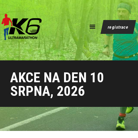
registrace
domů
podrobnosti
kdo jsme
galerie a výsledky
AKCE NA DEN 10
aktuality
kontakty
SRPNA, 2026