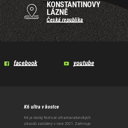
e
KONSTANTINOVY
n
LÁZNĚ
í
Česká republika
A
k
c
e
facebook
youtube
K6 ultra v kostce
K6 je český festival ultramaratonských
závodů založený v roce 2021. Zahrnuje